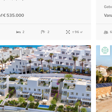
Geb
af € 535.000
Van
2
2
± 96 ㎡