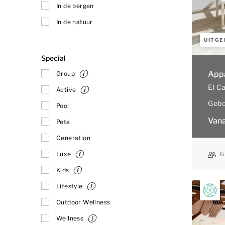
adverteerders.
In de bergen
Marketing
In de natuur
UITGE
Functionele en an
Special
Functionele cook
analytische cook
App
Group
een beetje beter
El C
Active
Functionele 
Gebo
Pool
Van
Pets
OPSLAAN
Generation
6
Luxe
Kids
Lifestyle
Outdoor Wellness
Wellness