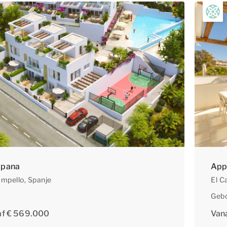
pana
App
ampello
, Spanje
El C
Geb
af € 569.000
Van