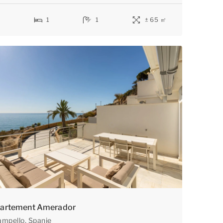
4
1
1
± 65 ㎡
artement Amerador
ampello
, Spanje