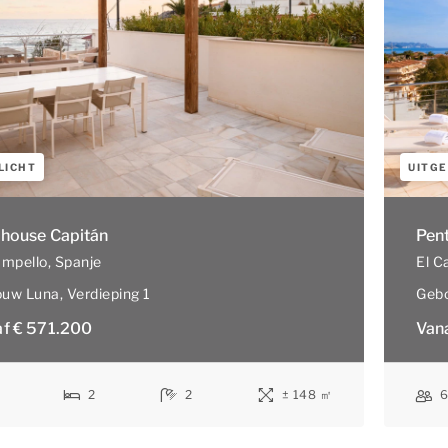
LICHT
UITGE
house Capitán
Pen
ampello
, Spanje
El C
uw Luna
, Verdieping 1
Geb
f € 571.200
Van
2
2
± 148 ㎡