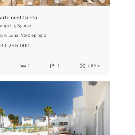
artement Caleta
ampello
, Spanje
ouw Luna
, Verdieping 2
site bekijkt. Ze
af € 255.000
en.
4
1
1
± 69 ㎡
nnen in geen
nde websites
zijn voor de
 externe