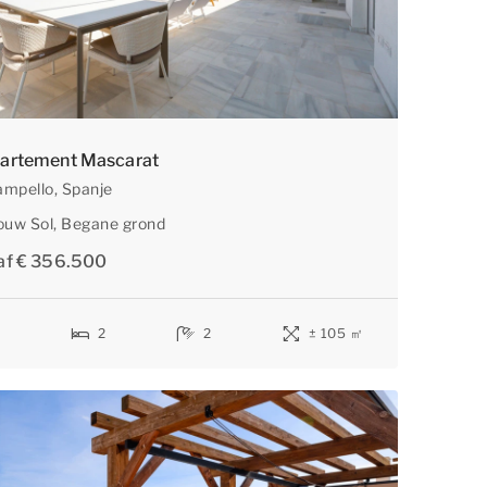
Met de
s elke dag weer
artement Mascarat
ampello
, Spanje
ouw Sol
, Begane grond
af € 356.500
6
2
2
± 105 ㎡