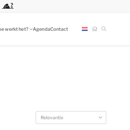
 beheer
Investeren zonder zorgen
e werkt het?
Agenda
Contact