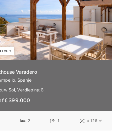
LICHT
thouse Varadero
ampello
, Spanje
ouw Sol
, Verdieping 6
af € 399.000
6
2
1
± 126 ㎡