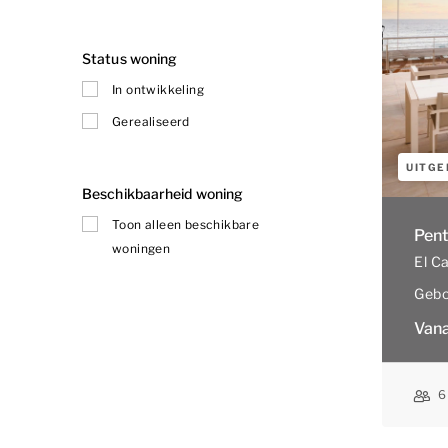
Status woning
In ontwikkeling
Gerealiseerd
UITGE
Beschikbaarheid woning
Toon alleen beschikbare
Pent
woningen
El C
Gebo
Vana
6