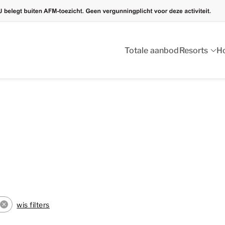
creatief vastgoed
Full-service: ontwikkeling, verkoop, verhuur en
Totale aanbod
Resorts
Ho
wis filters