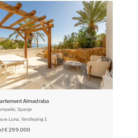
artement Almadraba
ampello
, Spanje
ouw Luna
, Verdieping 1
af € 299.000