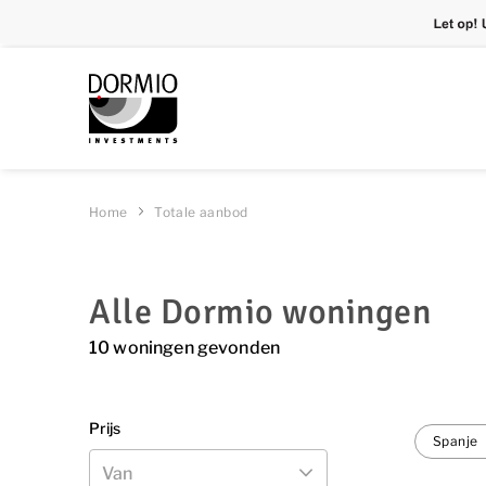
Bijna 25 jaar ervaring in luxe re
Home
Totale aanbod
Alle Dormio woningen
10 woningen gevonden
Prijs
Spanje
Van