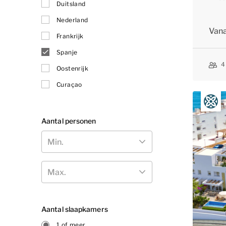
Duitsland
Nederland
Van
Frankrijk
Spanje
4
Oostenrijk
Curaçao
Aantal personen
Min.
Max.
Aantal slaapkamers
1 of meer