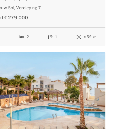
ouw Sol
, Verdieping 7
af € 279.000
6
2
1
± 59 ㎡