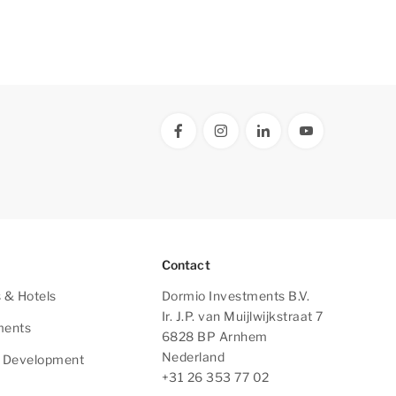
Contact
 & Hotels
Dormio Investments B.V.
Ir. J.P. van Muijlwijkstraat 7
ments
6828 BP Arnhem
Nederland
e Development
+31 26 353 77 02