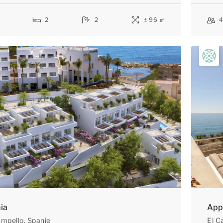
2
2
± 96 ㎡
ia
App
ampello
, Spanje
El C