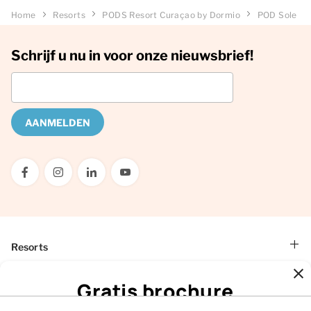
Home
Resorts
PODS Resort Curaçao by Dormio
POD Sole
Schrijf u nu in voor onze nieuwsbrief!
AANMELDEN
Resorts
Dormio Aparthotel Hinterstoder
Gratis brochure
Interessant
Dormio Residence Costa Blanca
Ons woningaanbod