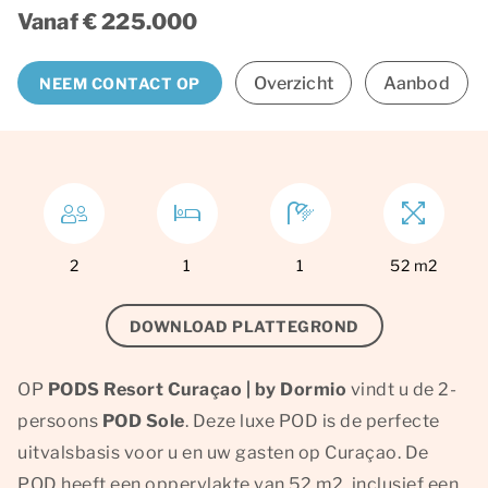
Vanaf € 225.000
Overzicht
Aanbod
NEEM CONTACT OP
2
1
1
52 m2
DOWNLOAD PLATTEGROND
OP
PODS Resort Curaçao | by Dormio
vindt u de 2-
persoons
POD Sole
. Deze luxe POD is de perfecte
uitvalsbasis voor u en uw gasten op Curaçao. De
POD heeft een oppervlakte van 52 m2, inclusief een