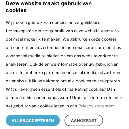
ontvangen?
Dormio Resort Berck-sur-Mer
Deze website maakt gebruik van
Dormio Group
Projecten in ontwikkeling
cookies
Dormio Resort Costa Blanca Beach & Spa
Dormio Resorts & Hotels
Over ons
Voornaam
Contact
Dormio Resort De Hondsrug
Dormio Investments
Wij maken gebruik van cookies en vergelijkbare
Inspiratie
Dormio Investments B.V.
technologieën om het gebruik van deze website voor u zo
Dormio Resort Eifeler Tor
Dormio Leisure Development
Ir. J.P. van Muijlwijkstraat 7
Testimonials
optimaal mogelijk te maken. We gebruiken deze cookies
6828 BP Arnhem
Dormio Resort Les Portes Du Grand Massif - Flaine
Summio Parcs
Disclaimer
Achternaam *
Nederland
om content en advertenties te personaliseren, om functies
Hoe werkt het?
Privacy statement
Dormio Resort Les Portes Du Mont Blanc - Vallorcine
Boiten Ingenieurs
+31 26 353 77 02
voor social media te bieden en om ons websiteverkeer te
Bezichtigingen
© 2026 - Dormio Investments | All rights reserved
Dormio Resort Maastricht
Recreatie Architectuur
analyseren. Ook delen we informatie over uw gebruik van
verkoop@dormio.eu
E-mailadres *
Nieuws
onze site met onze partners voor social media, adverteren
Dormio Water Resort Medemblik
Vacatures
Vrijblijvende zoekopdracht
Agenda
en analyse. Klik op akkoord om alle cookies te accepteren.
Dormio Resort Nieuwvliet-Bad
Routebeschrijving
Wilt u liever geen essentiële of marketing cookies? Dan
Telefoonnummer *
Dormio Resort Obertraun
kunt u dat hieronder aanpassen. U kunt alle informatie over
Dormio Strand Resort Nieuwvliet-Bad
het gebruik van cookies lezen in ons
Privacy statement.
PODS Resort Curaçao by Dormio
VRAAG NU UW BROCHURE AAN!
ALLES ACCEPTEREN
AANGEPAST
Seefeld Village