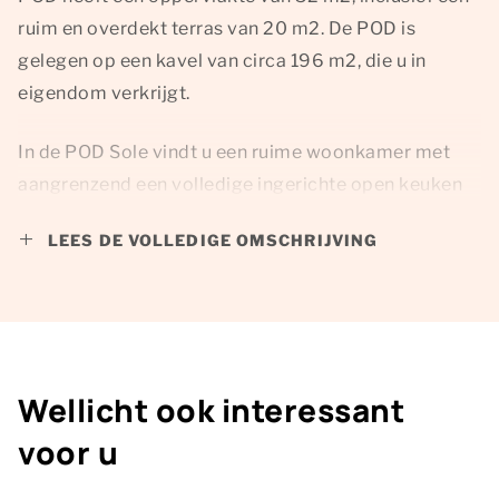
ruim en overdekt terras van 20 m2. De POD is
gelegen op een kavel van circa 196 m2, die u in
eigendom verkrijgt.
In de POD Sole vindt u een ruime woonkamer met
aangrenzend een volledige ingerichte open keuken
met onder andere een Amerikaanse koelkast.
LEES DE VOLLEDIGE OMSCHRIJVING
Daarnaast beschikt u over een slaapkamer met een
tweepersoonsbed en een badkamer met
inloopdouche, wastafel en toilet. POD Sole wordt
volledig ingericht opgeleverd. In de gehele POD
beschikt u over een airco.
Wellicht ook interessant
De indeling van deze accommodatie kan afwijken.
voor u
De plattegronden, afbeeldingen en video's zijn van