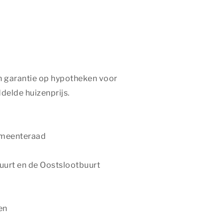
n garantie op hypotheken voor
elde huizenprijs.
gemeenteraad
buurt en de Oostslootbuurt
en