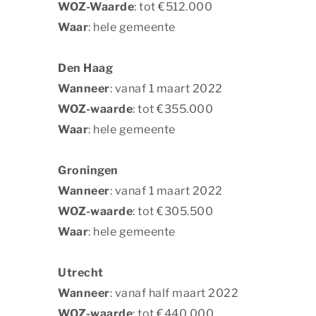
WOZ-Waarde
: tot €512.000
Waar
: hele gemeente
Den Haag
Wanneer
: vanaf 1 maart 2022
Privacy opt
WOZ-waarde
: tot €355.000
Waar
: hele gemeente
Dankzij cookies h
geven ons ook inz
Groningen
Essentiële cookie
Wanneer
: vanaf 1 maart 2022
Essentiële cooki
WOZ-waarde
: tot €305.500
geval herleidbaar
Waar
: hele gemeente
Essentiële c
Utrecht
Marketing
Wanneer
: vanaf half maart 2022
Marketingcookies
WOZ-waarde
: tot €440.000
bezoeken. Hun doe