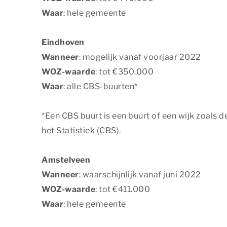
individuele gebru
Waar
: hele gemeente
adverteerders.
Marketing
Eindhoven
Wanneer
: mogelijk vanaf voorjaar 2022
Functionele en an
WOZ-waarde
: tot €350.000
Functionele cook
Waar
: alle CBS-buurten*
analytische cook
een beetje beter
*Een CBS buurt is een buurt of een wijk zoals 
Functionele 
het Statistiek (CBS).
OPSLAAN
Amstelveen
Wanneer
: waarschijnlijk vanaf juni 2022
WOZ-waarde
: tot €411.000
Waar
: hele gemeente