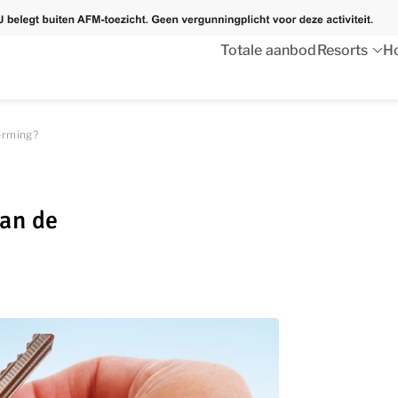
Totale aanbod
Resorts
Ho
erming?
an de