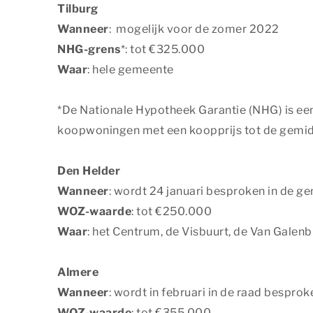
Tilburg
Wanneer
: mogelijk voor de zomer 2022
NHG-grens
*: tot €325.000
Waar
: hele gemeente
*De Nationale Hypotheek Garantie (NHG) is ee
koopwoningen met een koopprijs tot de gemidd
Den Helder
Wanneer
: wordt 24 januari besproken in de 
WOZ-waarde
: tot €250.000
Waar
: het Centrum, de Visbuurt, de Van Galen
Almere
Wanneer
: wordt in februari in de raad besprok
WOZ-waarde
: tot €355.000