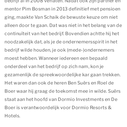
bedrijf al in 2008 verlaten. Nadat ook zijn partner en
mentor Pim Bosman in 2013 definitief met pensioen
ging, maakte Van Schaik de bewuste keuze om niet
alleen door te gaan. Dat was niet in het belang van de
continuïteit van het bedrijf. Bovendien achtte hij het
noodzakelijk dat, als je de ondernemersspirit in het
bedrijf wilde houden, je ook (mede-)ondernemers
moest hebben. Wanneer iedereen een bepaald
onderdeel van het bedrijf op zich nam, kon je
gezamenlijk de spreekwoordelijke kar gaan trekken.
Privacy opties
Het waren dan ook de heren Ben Suërs en Roel de
Dankzij cookies hoeft u niet steeds dezelfde informatie
Boer waar hij graag de toekomst mee in wilde. Suërs
in te voeren wanneer u onze site bekijkt. Ze geven ons
staat aan het hoofd van Dormio Investments en De
ook inzicht hoe u onze site bekijkt. Zo kunnen wij deze
Boer is verantwoordelijk voor Dormio Resorts &
steeds beter maken.
Hotels.
Essentiële cookies