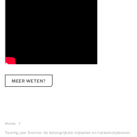
MEER WETEN?
Home
Twintig jaar Dormio: de belangrijkste mijlpalen en toekomstplannen