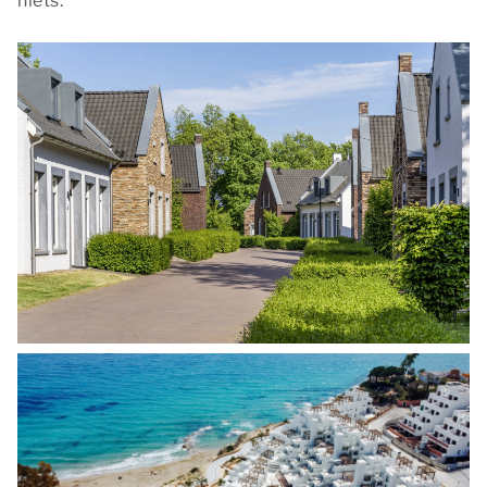
niets.”
we om onze sites elke dag weer een beetje beter te
maken. Het bezoekgedrag wordt anoniem in beeld
gebracht.
Functionele en analytische cookies
OPSLAAN
ALLES ACCEPTEREN