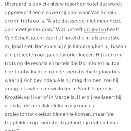
Essentiële cookies worden gebruikt om algemene
Uiteraard is ook elk nieuw resort en hotel dat wordt
statistieken vast te leggen en kunnen in geen geval
opgeleverd een nieuwe mijlpaal waar Van Schaik
herleidbaar zijn naar een persoon.
enorm trots op is. “Als je dat gevoel niet meer hebt,
Essentiële cookies
dan moet je stoppen.” Wat betreft
projecten
heeft
Van Schaik geen resort of hotel die hij als grootste
Marketing
mijlpaal ziet. Net zoals bij zijn kinderen, kan hij tussen
Marketingcookies worden gebruikt om bezoekers te
zijn projecten ook geen favoriet kiezen. Hij is enorm
volgen wanneer ze verschillende websites bezoeken.
Hun doel is advertenties weergeven die zijn
trots op de resorts en hotels die Dormio tot nu toe
toegesneden op en relevant zijn voor de individuele
heeft ontwikkeld en op de toeristische toplocaties
gebruiker. Deze advertenties worden zo waardevoller
waar zij zich bevinden. Als hij mag dromen, zou hij
voor uitgevers en externe adverteerders.
graag iets willen ontwikkelen in Saint Tropez, in
Marketing
Kroatië, op Hvar of in Marbella. Hierbij realiseert hij
zich dat dit moeilijk plekken zijn om als
Functionele en analytische cookies
projectontwikkelaar binnen te komen, maar “de
Functionele cookies zijn nodig om een boeking te
topplekken op toeristisch gebied zijn dat niet voor
kunnen maken op onze website. Met de analytische
cookies doen we kennis op. Deze informatie gebruiken