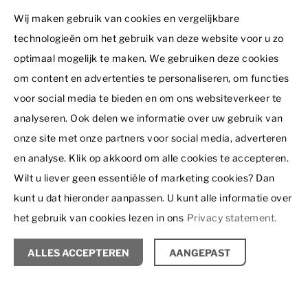
Schrijf u in voor onze
Wij maken gebruik van cookies en vergelijkbare
nieuwsbrief!
Resorts
technologieën om het gebruik van deze website voor u zo
Dormio Aparthotel Hinterstoder
optimaal mogelijk te maken. We gebruiken deze cookies
Voornaam
Interessant
Dormio Residence Costa Blanca
om content en advertenties te personaliseren, om functies
Ons woningaanbod
voor social media te bieden en om ons websiteverkeer te
Dormio Resort Berck-sur-Mer
Dormio Group
Projecten in ontwikkeling
analyseren. Ook delen we informatie over uw gebruik van
Dormio Resort Costa Blanca Beach & Spa
Dormio Resorts & Hotels
Achternaam *
Over ons
onze site met onze partners voor social media, adverteren
Contact
Dormio Resort De Hondsrug
Dormio Investments
en analyse. Klik op akkoord om alle cookies te accepteren.
Inspiratie
Dormio Investments B.V.
Dormio Resort Eifeler Tor
Dormio Leisure Development
Wilt u liever geen essentiële of marketing cookies? Dan
Ir. J.P. van Muijlwijkstraat 7
E-mailadres *
Testimonials
6828 BP Arnhem
kunt u dat hieronder aanpassen. U kunt alle informatie over
Dormio Resort Les Portes Du Grand Massif - Flaine
Summio Parcs
Disclaimer
Nederland
Hoe werkt het?
het gebruik van cookies lezen in ons
Privacy statement.
Privacy statement
Dormio Resort Les Portes Du Mont Blanc - Vallorcine
Boiten Ingenieurs
+31 26 353 77 02
Bezichtigingen
© 2026 - Dormio Investments | All rights reserved
Dormio Resort Maastricht
SCHRIJF U HIER IN
Recreatie Architectuur
verkoop@dormio.eu
ALLES ACCEPTEREN
AANGEPAST
Nieuws
Dormio Water Resort Medemblik
Vacatures
Vrijblijvende zoekopdracht
Agenda
Dormio Resort Nieuwvliet-Bad
Routebeschrijving