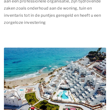
aan een professionele organisatie, zijn tijdrovende
zaken zoals onderhoud aan de woning, tuin en
Privacy opties
inventaris tot in de puntjes geregeld en heeft u een
Dankzij cookies hoeft u niet steeds dezelfde informatie
zorgeloze investering
in te voeren wanneer u onze site bekijkt. Ze geven ons
ook inzicht hoe u onze site bekijkt. Zo kunnen wij deze
steeds beter maken.
Essentiële cookies
Essentiële cookies worden gebruikt om algemene
statistieken vast te leggen en kunnen in geen geval
herleidbaar zijn naar een persoon.
Essentiële cookies
Marketing
Marketingcookies worden gebruikt om bezoekers te
volgen wanneer ze verschillende websites bezoeken.
Hun doel is advertenties weergeven die zijn