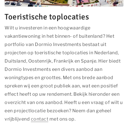
toegesneden op en relevant zijn voor de individuele
gebruiker. Deze advertenties worden zo waardevoller
Toeristische toplocaties
voor uitgevers en externe adverteerders.
Marketing
Wilt u investeren in een hoogwaardige
vakantiewoning in het binnen- of buitenland? Het
Functionele en analytische cookies
portfolio van Dormio Investments bestaat uit
Functionele cookies zijn nodig om een boeking te
projecten op toeristische toplocaties in Nederland,
kunnen maken op onze website. Met de analytische
cookies doen we kennis op. Deze informatie gebruiken
Duitsland, Oostenrijk, Frankrijk en Spanje. Hier biedt
we om onze sites elke dag weer een beetje beter te
Dormio Investments een divers aanbod aan
maken. Het bezoekgedrag wordt anoniem in beeld
woningtypes en groottes. Met ons brede aanbod
gebracht.
spreken wij een groot publiek aan, wat een positief
Functionele en analytische cookies
effect heeft op uw rendement. Bekijk hieronder een
overzicht van ons aanbod. Heeft u een vraag of wilt u
OPSLAAN
ALLES ACCEPTEREN
een projectlocatie bezoeken? Neem dan geheel
vrijblijvend
contact
met ons op.