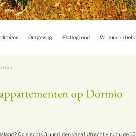
iliteiten
Omgeving
Plattegrond
Verhuur en beh
 resort
n appartementen op Dormio
sland? Op slechts 3 uur rijden vanaf Utrecht vindt u de 1