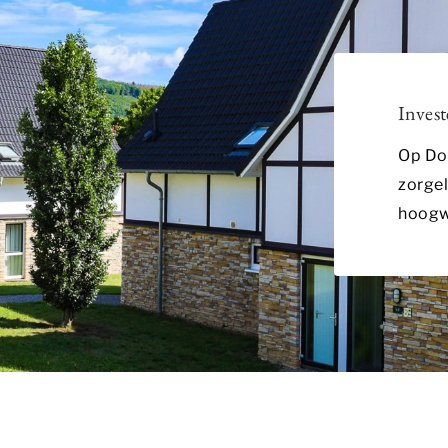
iker. Deze advertenties worden zo waardevoller voor uitgevers en
Invest
alytische cookies
Op Dor
ies zijn nodig om een boeking te kunnen maken op onze website. 
ies doen we kennis op. Deze informatie gebruiken we om onze site
zorgel
 te maken. Het bezoekgedrag wordt anoniem in beeld gebracht.
hoogw
en analytische cookies
ALLES ACCEPTEREN