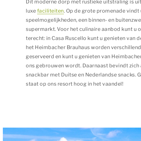
Dit moderne dorp met rustieke uitstraling is u
luxe
faciliteiten
. Op de grote promenade vindt 
speelmogelijkheden, een binnen- en buitenzw
supermarkt. Voor het culinaire aanbod kunt u
terecht: in Casa Ruscello kunt u genieten van d
Privacy opt
het Heimbacher Brauhaus worden verschillende
geserveerd en kunt u genieten van Heimbacher 
Dankzij cookies h
ons gebrouwen wordt. Daarnaast bevindt zich
geven ons ook inz
snackbar met Duitse en Nederlandse snacks. G
Essentiële cookie
staat op ons resort hoog in het vaandel!
Essentiële cooki
geval herleidbaar
Essentiële c
Marketing
Marketingcookies
bezoeken. Hun doe