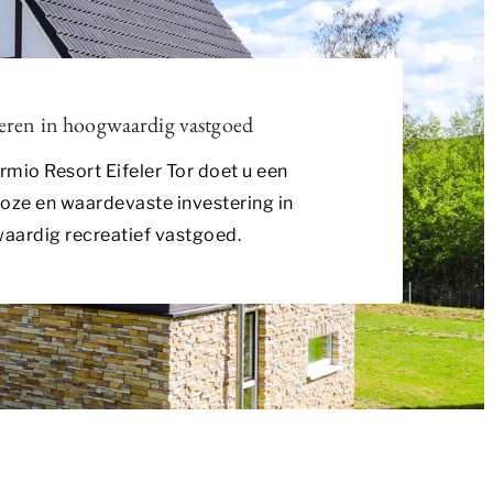
 externe
eren in hoogwaardig vastgoed
mio Resort Eifeler Tor doet u een
Met de
s elke dag weer
oze en waardevaste investering in
aardig recreatief vastgoed.