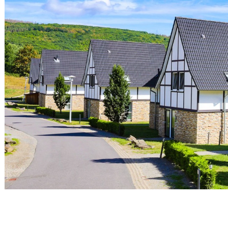
individuele gebru
adverteerders.
Marketing
Functionele en an
Functionele cook
analytische cook
een beetje beter
Functionele 
OPSLAAN