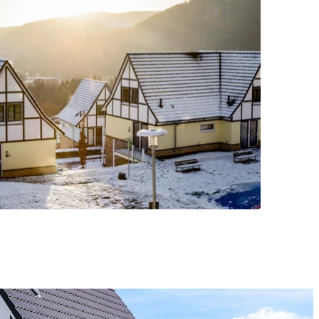
site bekijkt. Ze
en.
nnen in geen
nde websites
zijn voor de