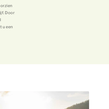
oorzien
jf. Door
l
t u een