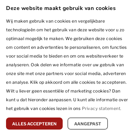
Gratis brochure ontvangen?
Dormio Group
Projecten in ontwikkeling
Deze website maakt gebruik van cookies
Dormio Resort Costa Blanca Beach & Spa
Dormio Resorts & Hotels
Over ons
Voornaam
Contact
Dormio Resort De Hondsrug
Dormio Investments
Wij maken gebruik van cookies en vergelijkbare
Inspiratie
Dormio Investments B.V.
technologieën om het gebruik van deze website voor u zo
Dormio Resort Eifeler Tor
Dormio Leisure Development
Ir. J.P. van Muijlwijkstraat 7
Testimonials
optimaal mogelijk te maken. We gebruiken deze cookies
6828 BP Arnhem
Dormio Resort Les Portes Du Grand Massif - Flaine
Summio Parcs
Disclaimer
Achternaam *
Nederland
om content en advertenties te personaliseren, om functies
Hoe werkt het?
Privacy statement
Dormio Resort Les Portes Du Mont Blanc - Vallorcine
Boiten Ingenieurs
+31 26 353 77 02
voor social media te bieden en om ons websiteverkeer te
Bezichtigingen
© 2026 - Dormio Investments | All rights reserved
Dormio Resort Maastricht
Recreatie Architectuur
analyseren. Ook delen we informatie over uw gebruik van
verkoop@dormio.eu
E-mailadres *
Nieuws
onze site met onze partners voor social media, adverteren
Dormio Water Resort Medemblik
Vacatures
Vrijblijvende zoekopdracht
Agenda
en analyse. Klik op akkoord om alle cookies te accepteren.
Dormio Resort Nieuwvliet-Bad
Routebeschrijving
Wilt u liever geen essentiële of marketing cookies? Dan
Telefoonnummer *
Dormio Resort Obertraun
kunt u dat hieronder aanpassen. U kunt alle informatie over
Dormio Strand Resort Nieuwvliet-Bad
het gebruik van cookies lezen in ons
Privacy statement.
PODS Resort Curaçao by Dormio
VERZENDEN
ALLES ACCEPTEREN
AANGEPAST
Seefeld Village