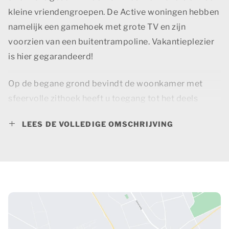
kleine vriendengroepen. De Active woningen hebben
namelijk een gamehoek met grote TV en zijn
voorzien van een buitentrampoline. Vakantieplezier
is hier gegarandeerd!
Op de begane grond bevindt de woonkamer met
sfeervolle zithoek heeft u toegang tot het deels
overdekte terras en tuin. Grenzend aan de
LEES DE VOLLEDIGE OMSCHRIJVING
woonkamer vindt u de open keuken met kookeiland,
voorzien van luxe apparatuur. Hier vindt u ook de
ruime eethoek.
Daarnaast is er een slaapkamer met twee
éénpersoonsbedden op de begane grond. De
badkamer en-suite beschikt over een ligbad, douche,