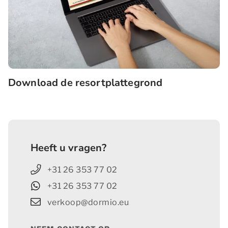
dak zilvergrijze aluminium felsplaten, of C: bruine
bakstenen en op het dak leigekleurde, keramische
dakpannen. De Eland Active bevindt zich op
kavelnummers 15, 16, 17 en 50.
De indeling van deze accommodatie kan afwijken.
Download de resortplattegrond
De plattegronden, afbeeldingen en video's zijn van
een woning uit dezelfde pool en geven een goede
impressie, maar zijn slechts ter illustratie.
De
genoemde vraagprijs is exclusief inventarisprijs en
Heeft u vragen?
exclusief btw.
+31 26 353 77 02
+31 26 353 77 02
verkoop@dormio.eu