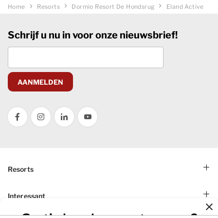
Home
Resorts
Dormio Resort De Hondsrug
Eland Active
Schrijf u nu in voor onze nieuwsbrief!
AANMELDEN
Resorts
Dormio Aparthotel Hinterstoder
Interessant
Dormio Residence Costa Blanca
Ons woningaanbod
Dormio Resort Berck-sur-Mer