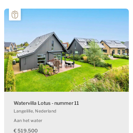
cookies doen we kennis op. Deze informatie gebruiken
we om onze sites elke dag weer een beetje beter te
maken. Het bezoekgedrag wordt anoniem in beeld
gebracht.
Functionele en analytische cookies
OPSLAAN
ALLES ACCEPTEREN
Watervilla Lotus - nummer 11
Langelille
, Nederland
Aan het water
€ 519.500