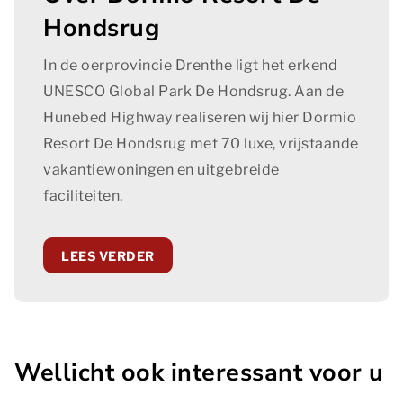
Hondsrug
Essentiële cookies worden gebruikt om algemene
statistieken vast te leggen en kunnen in geen geval
herleidbaar zijn naar een persoon.
In de oerprovincie Drenthe ligt het erkend
UNESCO Global Park De Hondsrug. Aan de
Essentiële cookies
Hunebed Highway realiseren wij hier Dormio
Marketing
Resort De Hondsrug met 70 luxe, vrijstaande
Marketingcookies worden gebruikt om bezoekers te
vakantiewoningen en uitgebreide
volgen wanneer ze verschillende websites bezoeken.
faciliteiten.
Hun doel is advertenties weergeven die zijn
toegesneden op en relevant zijn voor de individuele
gebruiker. Deze advertenties worden zo waardevoller
LEES VERDER
voor uitgevers en externe adverteerders.
Marketing
Functionele en analytische cookies
Wellicht ook interessant voor u
Functionele cookies zijn nodig om een boeking te
kunnen maken op onze website. Met de analytische