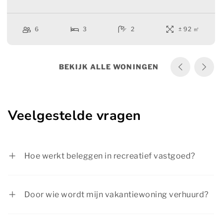
6
3
2
± 92 ㎡
BEKIJK ALLE WONINGEN
Veelgestelde vragen
Hoe werkt beleggen in recreatief vastgoed?
Als alternatief voor sparen of als aanvulling van
uw investeringsportefeuille kunt u investeren in
Door wie wordt mijn vakantiewoning verhuurd?
een vakantiewoning op
Dormio Resort De
Onze eigen verhuurorganisatie Dormio Resorts &
Hondsrug
. U kunt dan zelf gebruikmaken van uw