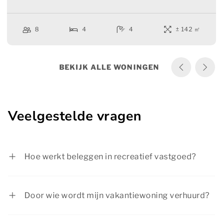
8
4
4
± 142 ㎡
BEKIJK ALLE WONINGEN
Veelgestelde vragen
Hoe werkt beleggen in recreatief vastgoed?
Als alternatief voor sparen of als aanvulling van
uw investeringsportefeuille kunt u investeren in
Door wie wordt mijn vakantiewoning verhuurd?
een vakantiewoning op
Dormio Resort De
Onze eigen verhuurorganisatie Dormio Resorts &
Hondsrug
. U kunt dan zelf gebruikmaken van uw