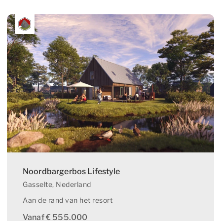
kunnen maken op onze website. Met de analytische
cookies doen we kennis op. Deze informatie gebruiken
we om onze sites elke dag weer een beetje beter te
maken. Het bezoekgedrag wordt anoniem in beeld
gebracht.
Functionele en analytische cookies
OPSLAAN
ALLES ACCEPTEREN
Noordbargerbos Lifestyle
Gasselte
, Nederland
Aan de rand van het resort
Vanaf € 555.000