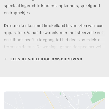
speciaal ingerichte kinderslaapkamers, speelgoed
en traphekjes.
De open keuken met kookeiland is voorzien van luxe
apparatuur. Vanaf de woonkamer met sfeervolle eet-
en zithoek heeft u toegang tot het deels overdekte
terras en de tuin. De woning ligt aan de speelheuvel
van het resort waar uw kinderen zich volop kunnen
LEES DE VOLLEDIGE OMSCHRIJVING
vermaken.
Op de begane grond bevindt zich een slaapkamer
met twee éénpersoonsbedden. De badkamer en-
suite beschikt over een douche en wastafel. In de hal
van de woning bevindt zich een separaat toilet.
De overige drie slaapkamers bevinden zich op de