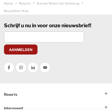
Home
Resorts
Dormio Resort De Hondsrug
Reuzenhert Kids
Schrijf u nu in voor onze nieuwsbrief!
AANMELDEN
Resorts
Dormio Aparthotel Hinterstoder
Interessant
Dormio Residence Costa Blanca