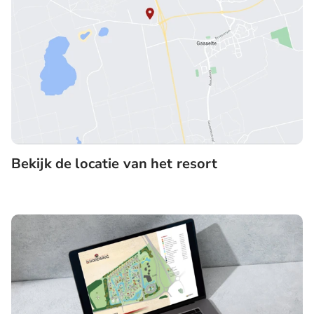
eerste verdieping. Hier zijn twee slaapkamers met
twee éénpersoonsbedden. De andere slaapkamer
heeft een bedstee met stapelbed. De badkamer en-
suite op deze verdieping heeft een douche en
wastafel. De andere badkamer grenst aan de gang en
heeft een ligbad, douche, wastafel en een toilet.
Naast de trap bevindt zich een separaat toilet.
Bekijk de locatie van het resort
Verder beschikt de woning over een berging welke
via een buitendeur te bereiken is.
Deze woning is uitgevoerd in gevelafwerking B:
natuurlijk bruine houten gevelbekleding en op het
dak zilvergrijze aluminium felsplaten. De Reuzenhert
Kids bevindt zich op kavelnummers 14 en 70.