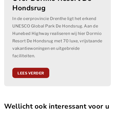
Essentiële cookies
Hondsrug
Essentiële cookies worden gebruikt om algemene
statistieken vast te leggen en kunnen in geen geval
In de oerprovincie Drenthe ligt het erkend
herleidbaar zijn naar een persoon.
UNESCO Global Park De Hondsrug. Aan de
Essentiële cookies
Hunebed Highway realiseren wij hier Dormio
Resort De Hondsrug met 70 luxe, vrijstaande
Marketing
vakantiewoningen en uitgebreide
Marketingcookies worden gebruikt om bezoekers te
faciliteiten.
volgen wanneer ze verschillende websites bezoeken.
Hun doel is advertenties weergeven die zijn
toegesneden op en relevant zijn voor de individuele
LEES VERDER
gebruiker. Deze advertenties worden zo waardevoller
voor uitgevers en externe adverteerders.
Marketing
Functionele en analytische cookies
Wellicht ook interessant voor u
Functionele cookies zijn nodig om een boeking te