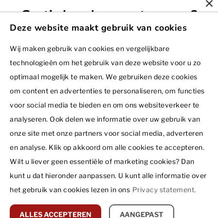
Ons woningaanbod
Gratis brochure ontvangen?
Dormio Resort Berck-sur-Mer
Dormio Group
Projecten in ontwikkeling
Deze website maakt gebruik van cookies
Dormio Resort Costa Blanca Beach & Spa
Dormio Resorts & Hotels
Over ons
Voornaam
Contact
Dormio Resort De Hondsrug
Dormio Investments
Wij maken gebruik van cookies en vergelijkbare
Inspiratie
Dormio Investments B.V.
technologieën om het gebruik van deze website voor u zo
Dormio Resort Eifeler Tor
Dormio Leisure Development
Ir. J.P. van Muijlwijkstraat 7
Testimonials
optimaal mogelijk te maken. We gebruiken deze cookies
6828 BP Arnhem
Dormio Resort Les Portes Du Grand Massif - Flaine
Summio Parcs
Disclaimer
Achternaam *
Nederland
om content en advertenties te personaliseren, om functies
Hoe werkt het?
Privacy statement
Dormio Resort Les Portes Du Mont Blanc - Vallorcine
Boiten Ingenieurs
+31 26 353 77 02
voor social media te bieden en om ons websiteverkeer te
Bezichtigingen
© 2026 - Dormio Investments | All rights reserved
Dormio Resort Maastricht
Recreatie Architectuur
analyseren. Ook delen we informatie over uw gebruik van
verkoop@dormio.eu
E-mailadres *
Nieuws
onze site met onze partners voor social media, adverteren
Dormio Water Resort Medemblik
Vacatures
Vrijblijvende zoekopdracht
Agenda
en analyse. Klik op akkoord om alle cookies te accepteren.
Dormio Resort Nieuwvliet-Bad
Routebeschrijving
Wilt u liever geen essentiële of marketing cookies? Dan
Telefoonnummer *
Dormio Resort Obertraun
kunt u dat hieronder aanpassen. U kunt alle informatie over
Dormio Strand Resort Nieuwvliet-Bad
het gebruik van cookies lezen in ons
Privacy statement.
PODS Resort Curaçao by Dormio
VERZENDEN
ALLES ACCEPTEREN
AANGEPAST