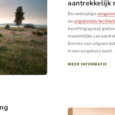
aantrekkelijk
De veelzijdige
omgevi
de
uitgebreide facilitei
bezettingsgraad geduren
maandelijks van aantrek
ties
Dormio van uitgaan dat
oeft u niet steeds dezelfde informatie in te voeren wanneer u onze 
in een zorgeloos bezit.
icht hoe u onze site bekijkt. Zo kunnen wij deze steeds beter mak
MEER INFORMATIE
s
es worden gebruikt om algemene statistieken vast te leggen en ku
 zijn naar een persoon.
ookies
ing
 worden gebruikt om bezoekers te volgen wanneer ze verschille
l is advertenties weergeven die zijn toegesneden op en relevant 