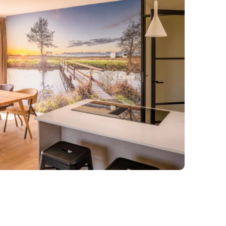
 externe
Met de
s elke dag weer