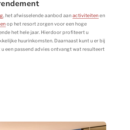
 rendement
ng
, het afwisselende aanbod aan
activiteiten
en
ten
op het resort zorgen voor een hoge
de het hele jaar. Hierdoor profiteert u
kelijke huurinkomsten. Daarnaast kunt u er bij
 u een passend advies ontvangt wat resulteert
site bekijkt. Ze
en.
nnen in geen
nde websites
zijn voor de