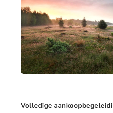
Privacy op
Dankzij cookies h
geven ons ook inz
Essentiële cookie
Essentiële cooki
geval herleidbaar
Essentiële c
Marketing
Volledige aankoopbegeleid
Marketingcookies
bezoeken. Hun doe