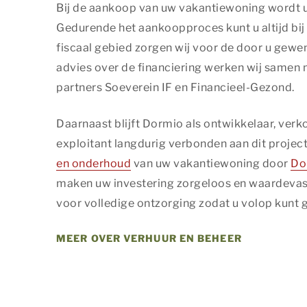
Bij de aankoop van uw vakantiewoning wordt u
individuele gebru
Gedurende het aankoopproces kunt u altijd bij
adverteerders.
fiscaal gebied zorgen wij voor de door u gewe
Marketing
advies over de financiering werken wij samen
partners Soeverein IF en Financieel-Gezond.
Functionele en an
Functionele cook
Daarnaast blijft Dormio als ontwikkelaar, verk
analytische cook
een beetje beter
exploitant langdurig verbonden aan dit projec
en onderhoud
van uw vakantiewoning door
Do
Functionele 
maken uw investering zorgeloos en waardevast
OPSLAAN
voor volledige ontzorging zodat u volop kunt 
MEER OVER VERHUUR EN BEHEER