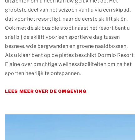
uitzichten om u heen kan uw geluk niet op. Het
grootste deel van het seizoen kunt u via een skipad,
dat voor het resort ligt, naar de eerste skilift skiën.
Ook met de skibus die stopt naast het resort bent u
snel bij de skilift voor een sportieve dag tussen
Privacy opties
besneeuwde bergwanden en groene naaldbossen.
Dankzij cookies hoeft u niet steeds dezelfde informatie
Als u klaar bent op de pistes beschikt Dormio Resort
in te voeren wanneer u onze site bekijkt. Ze geven ons
Flaine over prachtige wellnessfaciliteiten om na het
ook inzicht hoe u onze site bekijkt. Zo kunnen wij deze
sporten heerlijk te ontspannen.
steeds beter maken.
Essentiële cookies
LEES MEER OVER DE OMGEVING
Essentiële cookies worden gebruikt om algemene
statistieken vast te leggen en kunnen in geen geval
herleidbaar zijn naar een persoon.
Essentiële cookies
Marketing