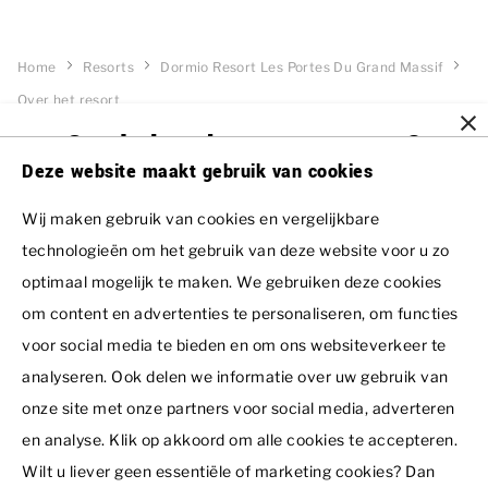
Home
Resorts
Dormio Resort Les Portes Du Grand Massif
Over het resort
Gratis brochure ontvangen?
Schrijf u nu in voor onze nieuwsbrief!
Deze website maakt gebruik van cookies
Voornaam
Wij maken gebruik van cookies en vergelijkbare
technologieën om het gebruik van deze website voor u zo
AANMELDEN
optimaal mogelijk te maken. We gebruiken deze cookies
Achternaam *
om content en advertenties te personaliseren, om functies
voor social media te bieden en om ons websiteverkeer te
analyseren. Ook delen we informatie over uw gebruik van
E-mailadres *
onze site met onze partners voor social media, adverteren
en analyse. Klik op akkoord om alle cookies te accepteren.
Resorts
Wilt u liever geen essentiële of marketing cookies? Dan
Telefoonnummer *