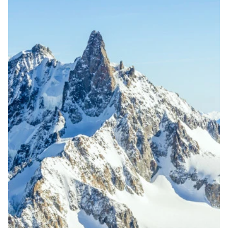
Marketingcookies worden gebruikt om bezoekers te
volgen wanneer ze verschillende websites bezoeken.
Hun doel is advertenties weergeven die zijn
toegesneden op en relevant zijn voor de individuele
gebruiker. Deze advertenties worden zo waardevoller
voor uitgevers en externe adverteerders.
Marketing
Functionele en analytische cookies
Functionele cookies zijn nodig om een boeking te
kunnen maken op onze website. Met de analytische
cookies doen we kennis op. Deze informatie gebruiken
we om onze sites elke dag weer een beetje beter te
maken. Het bezoekgedrag wordt anoniem in beeld
gebracht.
Functionele en analytische cookies