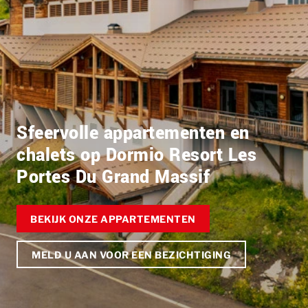
Sfeervolle appartementen en
chalets op Dormio Resort Les
Portes Du Grand Massif
BEKIJK ONZE APPARTEMENTEN
MELD U AAN VOOR EEN BEZICHTIGING