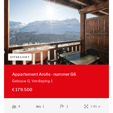
UITGELICHT
Appartement Arolle - nummer G6
Gebouw G
, Verdieping 1
€ 179.500
4
1
1
± 41 ㎡