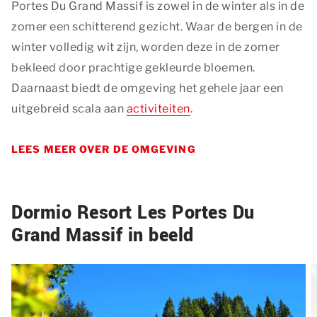
Portes Du Grand Massif is zowel in de winter als in de
Hun doel is advertenties weergeven die zijn
zomer een schitterend gezicht. Waar de bergen in de
toegesneden op en relevant zijn voor de individuele
gebruiker. Deze advertenties worden zo waardevoller
winter volledig wit zijn, worden deze in de zomer
voor uitgevers en externe adverteerders.
bekleed door prachtige gekleurde bloemen.
Marketing
Daarnaast biedt de omgeving het gehele jaar een
uitgebreid scala aan
activiteiten
.
Functionele en analytische cookies
Functionele cookies zijn nodig om een boeking te
LEES MEER OVER DE OMGEVING
kunnen maken op onze website. Met de analytische
cookies doen we kennis op. Deze informatie gebruiken
we om onze sites elke dag weer een beetje beter te
Dormio Resort Les Portes Du
maken. Het bezoekgedrag wordt anoniem in beeld
gebracht.
Grand Massif in beeld
Functionele en analytische cookies
OPSLAAN
ALLES ACCEPTEREN