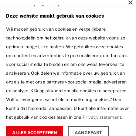
Gratis brochure ontvangen?
Deze website maakt gebruik van cookies
Voornaam
Wij maken gebruik van cookies en vergelijkbare
Resorts
technologieën om het gebruik van deze website voor u zo
Dormio Aparthotel Hinterstoder
optimaal mogelijk te maken. We gebruiken deze cookies
Achternaam *
Interessant
Dormio Residence Costa Blanca
om content en advertenties te personaliseren, om functies
Ons woningaanbod
voor social media te bieden en om ons websiteverkeer te
Dormio Resort Berck-sur-Mer
Dormio Group
Projecten in ontwikkeling
analyseren. Ook delen we informatie over uw gebruik van
Dormio Resort Costa Blanca Beach & Spa
Dormio Resorts & Hotels
E-mailadres *
Over ons
onze site met onze partners voor social media, adverteren
Contact
Dormio Resort De Hondsrug
Dormio Investments
en analyse. Klik op akkoord om alle cookies te accepteren.
Inspiratie
Dormio Investments B.V.
Dormio Resort Eifeler Tor
Dormio Leisure Development
Wilt u liever geen essentiële of marketing cookies? Dan
Ir. J.P. van Muijlwijkstraat 7
Telefoonnummer *
Testimonials
6828 BP Arnhem
kunt u dat hieronder aanpassen. U kunt alle informatie over
Dormio Resort Les Portes Du Grand Massif - Flaine
Summio Parcs
Disclaimer
Nederland
Hoe werkt het?
het gebruik van cookies lezen in ons
Privacy statement.
Privacy statement
Dormio Resort Les Portes Du Mont Blanc - Vallorcine
Boiten Ingenieurs
+31 26 353 77 02
Bezichtigingen
© 2026 - Dormio Investments | All rights reserved
Dormio Resort Maastricht
Recreatie Architectuur
VRAAG NU UW BROCHURE AAN!
verkoop@dormio.eu
ALLES ACCEPTEREN
AANGEPAST