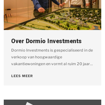
Over Dormio Investments
Dormio Investments is gespecialiseerd in de
verkoop van hoogwaardige
vakantiewoningen en vormt al ruim 20 jaar
uw vertrouwde partner voor investeren in
LEES MEER
recreatief vastgoed.