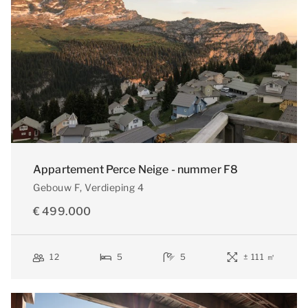
Appartement Perce Neige - nummer F8
Gebouw F
, Verdieping 4
€ 499.000
12
5
5
± 111 ㎡