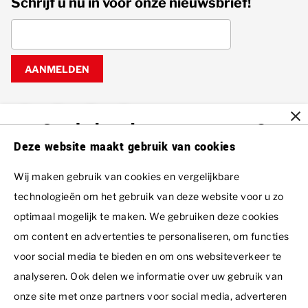
Schrijf u nu in voor onze nieuwsbrief!
AANMELDEN
Gratis brochure ontvangen?
Deze website maakt gebruik van cookies
Voornaam
Wij maken gebruik van cookies en vergelijkbare
Resorts
technologieën om het gebruik van deze website voor u zo
Dormio Aparthotel Hinterstoder
optimaal mogelijk te maken. We gebruiken deze cookies
Achternaam *
Interessant
Dormio Residence Costa Blanca
om content en advertenties te personaliseren, om functies
Ons woningaanbod
voor social media te bieden en om ons websiteverkeer te
Dormio Resort Berck-sur-Mer
Dormio Group
Projecten in ontwikkeling
analyseren. Ook delen we informatie over uw gebruik van
Dormio Resort Costa Blanca Beach & Spa
Dormio Resorts & Hotels
E-mailadres *
Over ons
onze site met onze partners voor social media, adverteren
Contact
Dormio Resort De Hondsrug