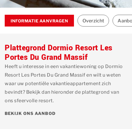
Overzicht
Aanb
INFORMATIE AANVRAGEN
Plattegrond Dormio Resort Les
Portes Du Grand Massif
Heeft u interesse in een vakantiewoning op Dormio
Resort Les Portes Du Grand Massif en wilt u weten
waar uw potentiële vakantieappartement zich
bevindt? Bekijk dan hieronder de plattegrond van
ons sfeervolle resort.
BEKIJK ONS AANBOD
Privacy opties
Dankzij cookies hoeft u niet steeds dezelfde informatie
in te voeren wanneer u onze site bekijkt. Ze geven ons