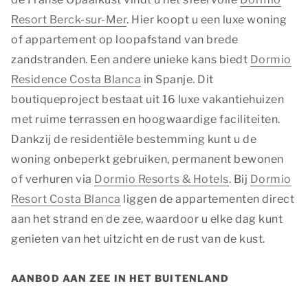
Marketingcookies worden gebruikt om bezoekers te
volgen wanneer ze verschillende websites bezoeken.
Resort Berck-sur-Mer
. Hier koopt u een luxe woning
Hun doel is advertenties weergeven die zijn
of appartement op loopafstand van brede
toegesneden op en relevant zijn voor de individuele
zandstranden. Een andere unieke kans biedt
Dormio
gebruiker. Deze advertenties worden zo waardevoller
Residence Costa Blanca
in Spanje. Dit
voor uitgevers en externe adverteerders.
boutiqueproject bestaat uit 16 luxe vakantiehuizen
Marketing
met ruime terrassen en hoogwaardige faciliteiten.
Functionele en analytische cookies
Dankzij de residentiële bestemming kunt u de
Functionele cookies zijn nodig om een boeking te
woning onbeperkt gebruiken, permanent bewonen
kunnen maken op onze website. Met de analytische
of verhuren via
Dormio Resorts & Hotels
. Bij
Dormio
cookies doen we kennis op. Deze informatie gebruiken
Resort Costa Blanca
liggen de appartementen direct
we om onze sites elke dag weer een beetje beter te
aan het strand en de zee, waardoor u elke dag kunt
maken. Het bezoekgedrag wordt anoniem in beeld
gebracht.
genieten van het uitzicht en de rust van de kust.
Functionele en analytische cookies
AANBOD AAN ZEE IN HET BUITENLAND
OPSLAAN
ALLES ACCEPTEREN