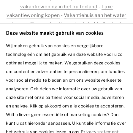
vakantiewoning in het buitenland
-
Luxe
vakantiewoning kopen
-
Vakantiehuis aan het water
kopen
-
Eigen vakantiewoning in het buitenland
-
Appartement kopen
Deze website maakt gebruik van cookies
Schrijf u in voor onze
Wij maken gebruik van cookies en vergelijkbare
nieuwsbrief!
technologieën om het gebruik van deze website voor u zo
optimaal mogelijk te maken. We gebruiken deze cookies
Home
Strandhuis kopen
Voornaam
om content en advertenties te personaliseren, om functies
voor social media te bieden en om ons websiteverkeer te
Schrijf u nu in voor onze nieuwsbrief!
analyseren. Ook delen we informatie over uw gebruik van
Achternaam *
onze site met onze partners voor social media, adverteren
en analyse. Klik op akkoord om alle cookies te accepteren.
AANMELDEN
Wilt u liever geen essentiële of marketing cookies? Dan
E-mailadres *
kunt u dat hieronder aanpassen. U kunt alle informatie over
het gebruik van cookies lezen in ons
Privacy statement.